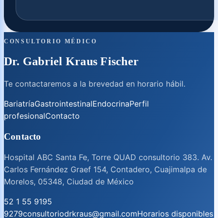
CONSULTORIO MÉDICO
Dr. Gabriel Kraus Fischer
Te contactaremos a la brevedad en horario hábil.
Bariatría
Gastrointestinal
Endocrina
Perfil
profesional
Contacto
Contacto
Hospital ABC Santa Fe, Torre QUAD consultorio 383. Av.
Carlos Fernández Graef 154, Contadero, Cuajimalpa de
Morelos, 05348, Ciudad de México
52 1 55 9195
9279
consultoriodrkraus@gmail.com
Horarios disponibles