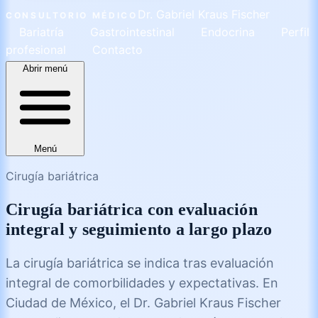
Dr. Gabriel Kraus Fischer
CONSULTORIO MÉDICO
Bariatría
Gastrointestinal
Endocrina
Perfil
profesional
Contacto
Abrir menú
Menú
Cirugía bariátrica
Cirugía bariátrica con evaluación
integral y seguimiento a largo plazo
La cirugía bariátrica se indica tras evaluación
integral de comorbilidades y expectativas. En
Ciudad de México, el Dr. Gabriel Kraus Fischer