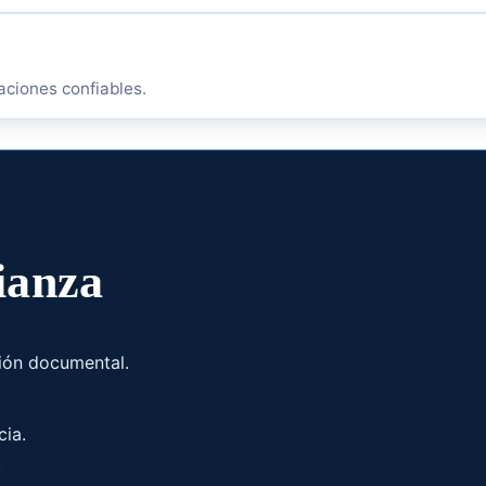
aciones confiables.
ianza
ión documental.
cia.
.