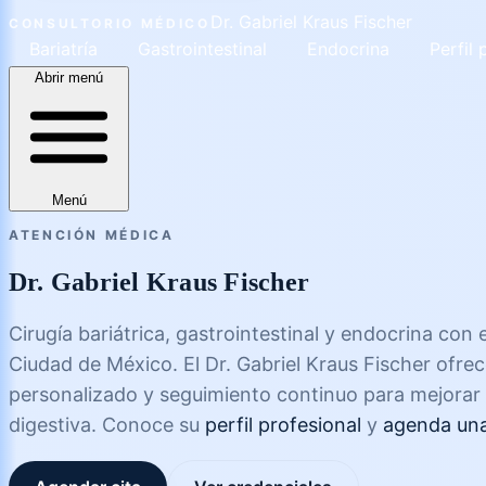
Dr. Gabriel Kraus Fischer
CONSULTORIO MÉDICO
Bariatría
Gastrointestinal
Endocrina
Perfil 
Abrir menú
Menú
ATENCIÓN MÉDICA
Dr. Gabriel Kraus Fischer
Cirugía bariátrica, gastrointestinal y endocrina con 
Ciudad de México. El Dr. Gabriel Kraus Fischer ofrec
personalizado y seguimiento continuo para mejorar 
digestiva. Conoce su
perfil profesional
y
agenda una