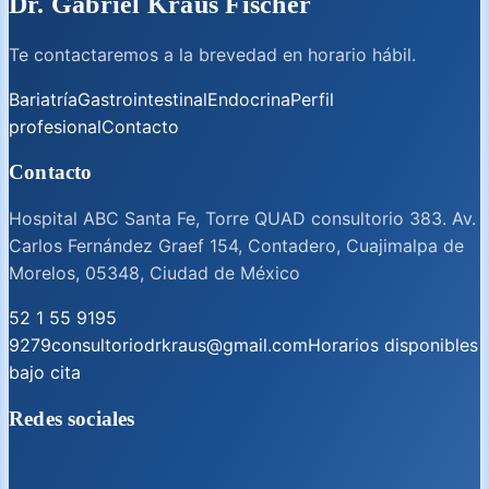
Dr. Gabriel Kraus Fischer
Te contactaremos a la brevedad en horario hábil.
Bariatría
Gastrointestinal
Endocrina
Perfil
profesional
Contacto
Contacto
Hospital ABC Santa Fe, Torre QUAD consultorio 383. Av.
Carlos Fernández Graef 154, Contadero, Cuajimalpa de
Morelos, 05348, Ciudad de México
52 1 55 9195
9279
consultoriodrkraus@gmail.com
Horarios disponibles
bajo cita
Redes sociales